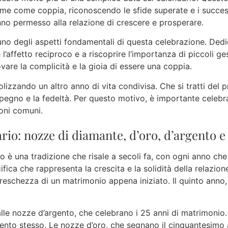
sieme come coppia, riconoscendo le sfide superate e i succes
anno permesso alla relazione di crescere e prosperare.
 uno degli aspetti fondamentali di questa celebrazione. Ded
e l’affetto reciproco e a riscoprire l’importanza di piccoli g
vare la complicità e la gioia di essere una coppia.
olizzando un altro anno di vita condivisa. Che si tratti del
pegno e la fedeltà. Per questo motivo, è importante celebra
oni comuni.
ario: nozze di diamante, d’oro, d’argento e
o è una tradizione che risale a secoli fa, con ogni anno che
ica che rappresenta la crescita e la solidità della relazion
freschezza di un matrimonio appena iniziato. Il quinto anno
lle nozze d’argento, che celebrano i 25 anni di matrimonio
ento stesso. Le nozze d’oro, che segnano il cinquantesimo a