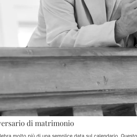
iversario di matrimonio
celebra molto più di una semplice data sul calendario. Que