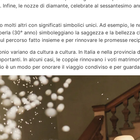
Infine, le nozze di diamante, celebrate al sessantesimo anno
no molti altri con significati simbolici unici. Ad esempio, le
i perla (30° anno) simboleggiano la saggezza e la bellezza 
 sul percorso fatto insieme e per rinnovare le promesse reci
monio variano da cultura a cultura. In Italia e nella provinc
portanti. In alcuni casi, le coppie rinnovano i voti matrimon
onio è un modo per onorare il viaggio condiviso e per guarda