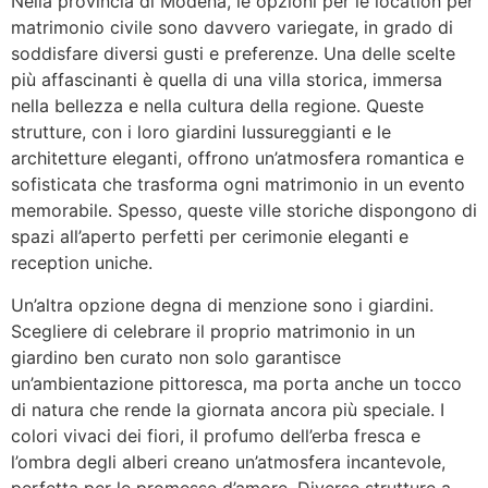
Nella provincia di Modena, le opzioni per le location per
matrimonio civile sono davvero variegate, in grado di
soddisfare diversi gusti e preferenze. Una delle scelte
più affascinanti è quella di una villa storica, immersa
nella bellezza e nella cultura della regione. Queste
strutture, con i loro giardini lussureggianti e le
architetture eleganti, offrono un’atmosfera romantica e
sofisticata che trasforma ogni matrimonio in un evento
memorabile. Spesso, queste ville storiche dispongono di
spazi all’aperto perfetti per cerimonie eleganti e
reception uniche.
Un’altra opzione degna di menzione sono i giardini.
Scegliere di celebrare il proprio matrimonio in un
giardino ben curato non solo garantisce
un’ambientazione pittoresca, ma porta anche un tocco
di natura che rende la giornata ancora più speciale. I
colori vivaci dei fiori, il profumo dell’erba fresca e
l’ombra degli alberi creano un’atmosfera incantevole,
perfetta per le promesse d’amore. Diverse strutture a